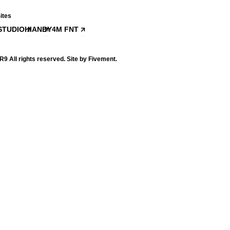
ites
STUDIO
HIAN
BY4M FNT
 All rights reserved. Site by Fivement.