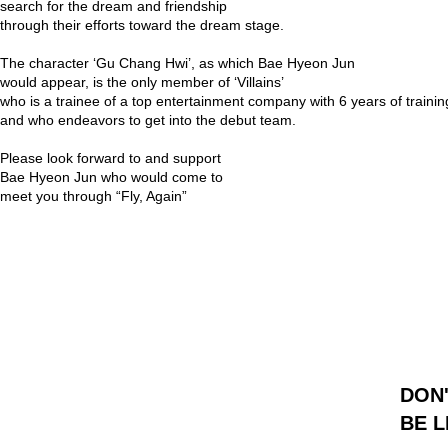
search for the dream and friendship
through their efforts toward the dream stage.
⠀
The character ‘Gu Chang Hwi’, as which Bae Hyeon Jun
would appear, is the only member of ‘Villains’
who is a trainee of a top entertainment company with 6 years of trainin
and who endeavors to get into the debut team.
⠀
Please look forward to and support
Bae Hyeon Jun who would come to
meet you through “Fly, Again”
⠀
⠀
⠀
⠀ ⠀
DON
BE 