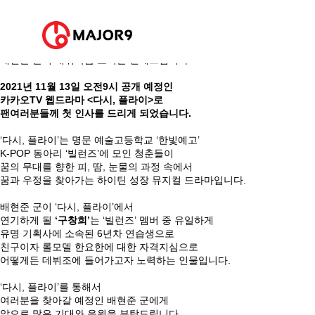
⠀
안녕하세요. 메이저나인입니다.
메이저나인 신인 배우
배현준 군의 데뷔작품 소식을 전해드립니다.
⠀
2021년 11월 13일 오전9시 공개 예정인
카카오TV 웹드라마 <다시, 플라이>로
팬여러분들께 첫 인사를 드리게 되었습니다.
⠀
‘다시, 플라이’는 명문 예술고등학교 ‘한빛예고’
K-POP 동아리 ‘빌런즈’에 모인 청춘들이
꿈의 무대를 향한 피, 땀, 눈물의 과정 속에서
꿈과 우정을 찾아가는 하이틴 성장 뮤지컬 드라마입니다.
⠀
배현준 군이 ‘다시, 플라이’에서
연기하게 될
‘구창희’
는 ‘빌런즈’ 멤버 중 유일하게
유명 기획사에 소속된 6년차 연습생으로
친구이자 롤모델 한요한에 대한 자격지심으로
어떻게든 데뷔조에 들어가고자 노력하는 인물입니다.
⠀
‘다시, 플라이’를 통해서
여러분을 찾아갈 예정인 배현준 군에게
앞으로 많은 기대와 응원을 부탁드립니다.