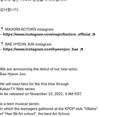
⠀
감사합니다.
⠀
⠀
⠀
MAJOR9 ACTORS instagram
–
https://www.instagram.com/major9actors_official
⠀
BAE HYEON JUN instagram
–
https://www.instagram.com/hyeonjun_bae
⠀
We are announcing the debut of our new actor,
Bae Hyeon Jun.
⠀
He will meet fans for the first time through
KakaoTV Web series
to be released on November 13, 2021, 9 AM KST.
⠀
is a teen musical series,
in which the teenagers gathered at the KPOP club “Villains”
of “Han Bit Art school”, the best Art School,